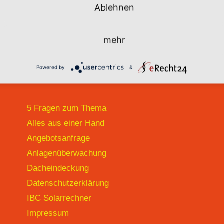
Ablehnen
mehr
Powered by
&
Übersicht
R
5 Fragen zum Thema
Alles aus einer Hand
Angebotsanfrage
Anlagenüberwachung
Dacheindeckung
Datenschutzerklärung
IBC Solarrechner
Impressum