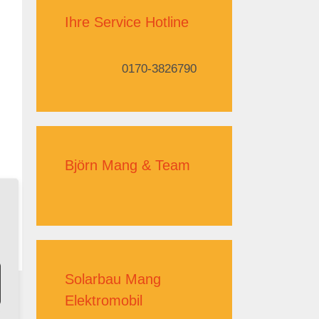
Ihre Service Hotline
0170-3826790
Björn Mang & Team
Solarbau Mang
Elektromobil